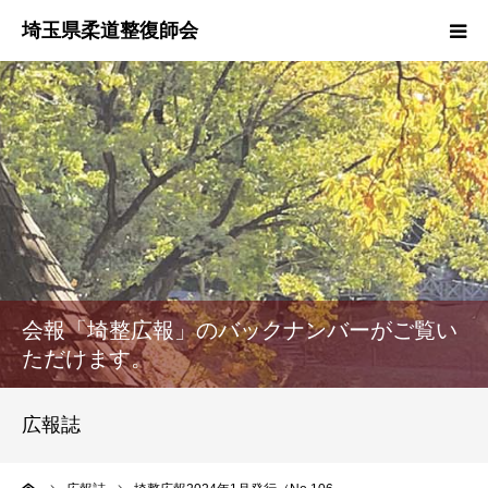
HOME
本会のご紹介
情報公開
柔道整復師とは
会報「埼整広報」のバックナンバーがご覧い
接骨院・整骨院検索
ただけます。
協同組合
広報誌