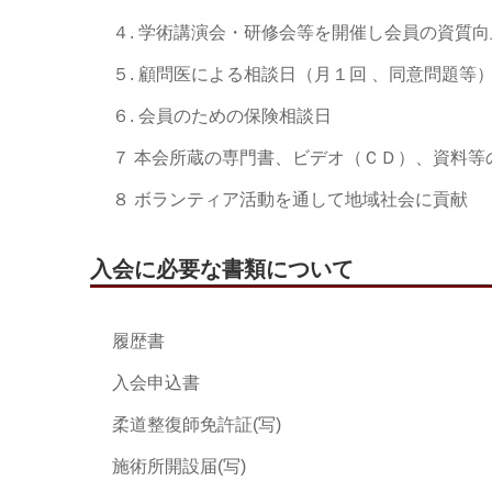
４. 学術講演会・研修会等を開催し会員の資質
５. 顧問医による相談日（月１回 、同意問題等
６. 会員のための保険相談日
７ 本会所蔵の専門書、ビデオ（ＣＤ）、資料等
８ ボランティア活動を通して地域社会に貢献
入会に必要な書類について
履歴書
入会申込書
柔道整復師免許証(写)
施術所開設届(写)