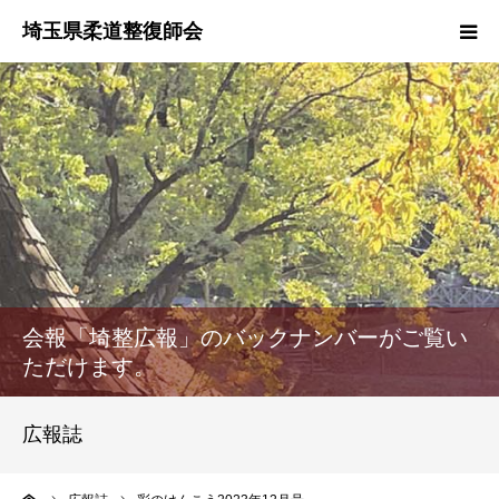
HOME
本会のご紹介
情報公開
柔道整復師とは
会報「埼整広報」のバックナンバーがご覧い
接骨院・整骨院検索
ただけます。
協同組合
広報誌