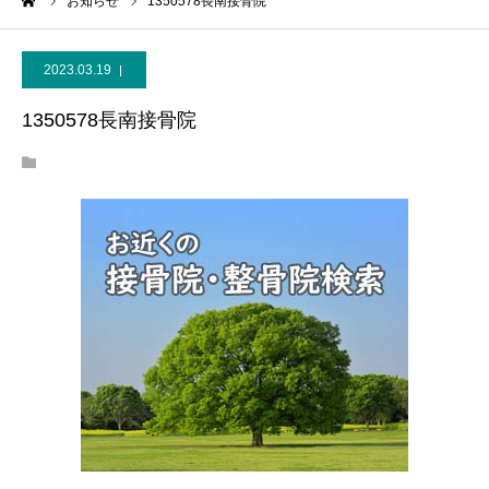
ーム
お知らせ
1350578長南接骨院
2023.03.19
1350578長南接骨院