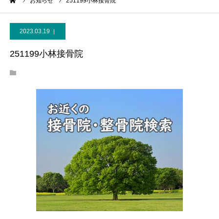
ーム
お知らせ
251199小林接骨院
2023.03.19
251199小林接骨院