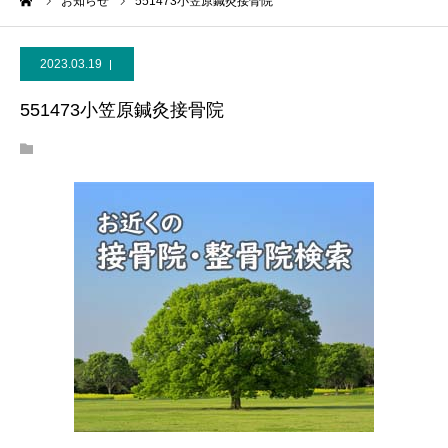
ーム
お知らせ
551473小笠原鍼灸接骨院
2023.03.19
551473小笠原鍼灸接骨院