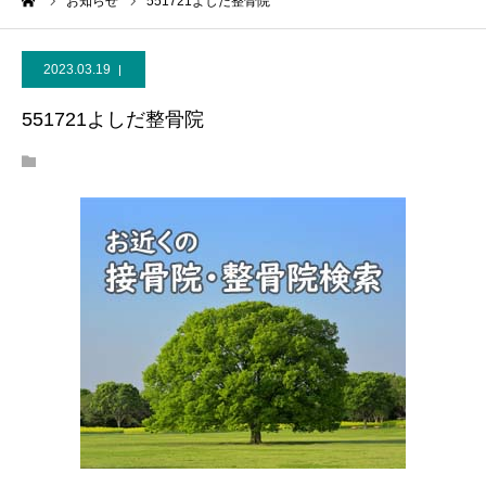
ーム
お知らせ
551721よしだ整骨院
2023.03.19
551721よしだ整骨院