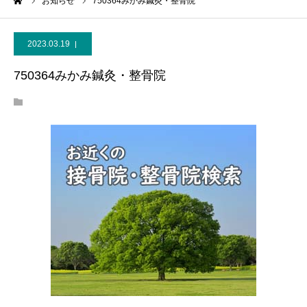
ーム
お知らせ
750364みかみ鍼灸・整骨院
2023.03.19
750364みかみ鍼灸・整骨院