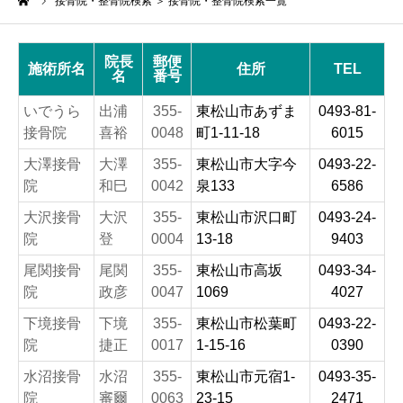
ーム
接骨院・整骨院検索 ＞ 接骨院・整骨院検索一覧
院長
郵便
施術所名
住所
TEL
名
番号
いでうら
出浦
355-
東松山市あずま
0493-81-
接骨院
喜裕
0048
町1-11-18
6015
大澤接骨
大澤
355-
東松山市大字今
0493-22-
院
和巳
0042
泉133
6586
大沢接骨
大沢
355-
東松山市沢口町
0493-24-
院
登
0004
13-18
9403
尾関接骨
尾関
355-
東松山市高坂
0493-34-
院
政彦
0047
1069
4027
下境接骨
下境
355-
東松山市松葉町
0493-22-
院
捷正
0017
1-15-16
0390
水沼接骨
水沼
355-
東松山市元宿1-
0493-35-
院
審爾
0063
23-15
2471