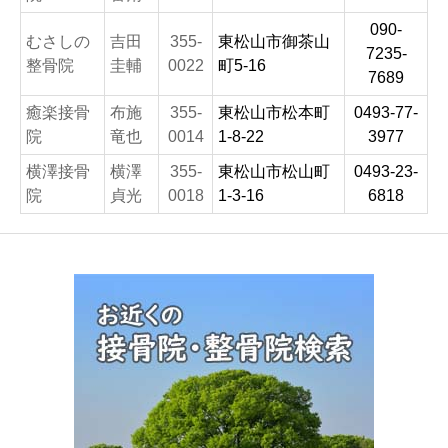
090-
むさしの
吉田
355-
東松山市御茶山
7235-
整骨院
圭輔
0022
町5-16
7689
癒楽接骨
布施
355-
東松山市松本町
0493-77-
院
竜也
0014
1-8-22
3977
横澤接骨
横澤
355-
東松山市松山町
0493-23-
院
貞光
0018
1-3-16
6818