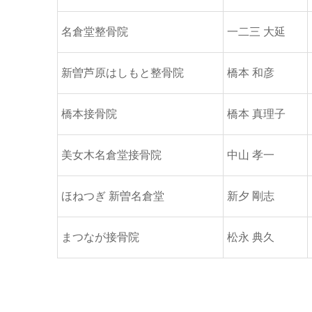
名倉堂整骨院
一二三 大延
新曽芦原はしもと整骨院
橋本 和彦
橋本接骨院
橋本 真理子
美女木名倉堂接骨院
中山 孝一
ほねつぎ 新曽名倉堂
新夕 剛志
まつなが接骨院
松永 典久