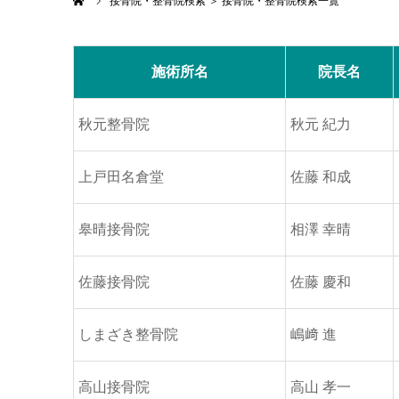
ホーム
接骨院・整骨院検索 ＞ 接骨院・整骨院検索一覧
施術所名
院長名
秋元整骨院
秋元 紀力
上戸田名倉堂
佐藤 和成
皋晴接骨院
相澤 幸晴
佐藤接骨院
佐藤 慶和
しまざき整骨院
嶋﨑 進
高山接骨院
高山 孝一