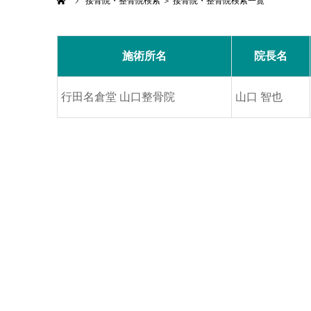
ホーム
接骨院・整骨院検索 ＞ 接骨院・整骨院検索一覧
施術所名
院長名
行田名倉堂 山口整骨院
山口 智也