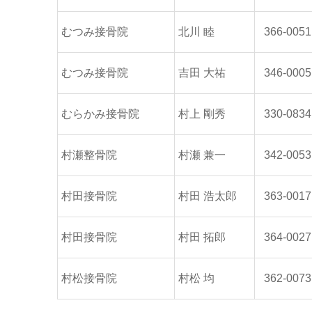
むつみ接骨院
北川 睦
366-0051
むつみ接骨院
吉田 大祐
346-0005
むらかみ接骨院
村上 剛秀
330-0834
村瀬整骨院
村瀬 兼一
342-0053
村田接骨院
村田 浩太郎
363-0017
村田接骨院
村田 拓郎
364-0027
村松接骨院
村松 均
362-0073