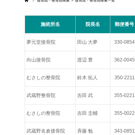
ホーム
接骨院・整骨院検索 ＞ 接骨院・整骨院検索一覧
施術所名
院長名
郵便番号
夢元堂接骨院
田山 大夢
330-0854
向山接骨院
渡辺 豊
362-0045
むさしの整骨院
鈴木 拓人
350-2211
武蔵野整骨院
吉田 武
355-0221
むさしの整骨院
吉田 圭輔
355-0022
武蔵野名倉接骨院
斉藤 勉
343-0851