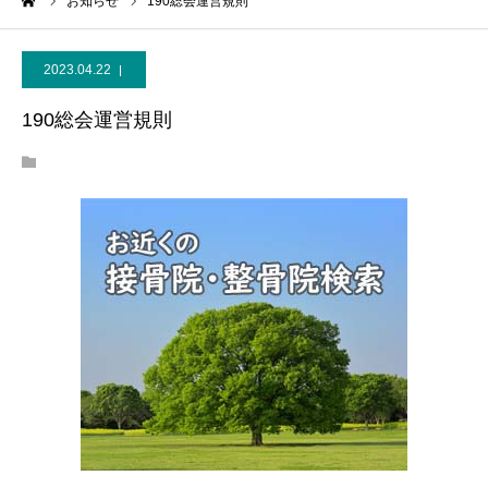
ーム
お知らせ
190総会運営規則
2023.04.22
190総会運営規則