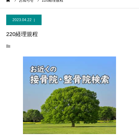
ーム
お知らせ
220経理規程
2023.04.22
220経理規程