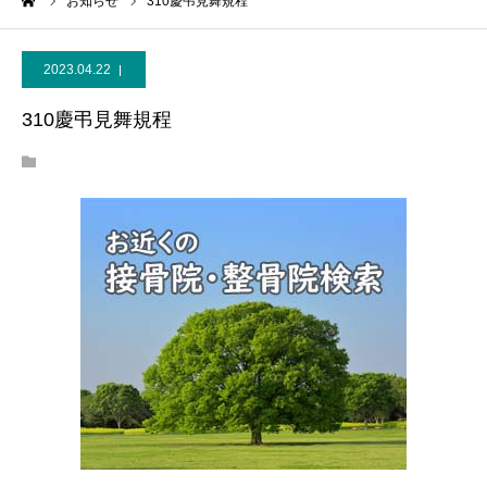
ーム
お知らせ
310慶弔見舞規程
2023.04.22
310慶弔見舞規程